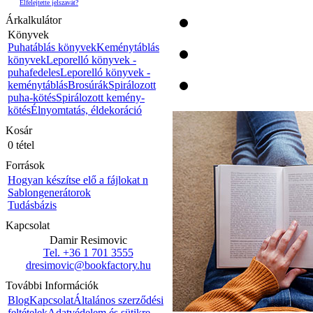
Elfelejtette jelszavát?
Árkalkulátor
Könyvek
Puhatáblás könyvek
Keménytáblás
könyvek
Leporelló könyvek -
puhafedeles
Leporelló könyvek -
keménytáblás
Brosúrák
Spirálozott
puha-kötés
Spirálozott kemény-
kötés
Élnyomtatás, éldekoráció
Kosár
0 tétel
Források
Hogyan készítse elő a fájlokat n
Sablongenerátorok
Tudásbázis
Kapcsolat
Damir Resimovic
Tel. +36 1 701 3555
dresimovic@bookfactory.hu
További Információk
Blog
Kapcsolat
Általános szerződési
feltételek
Adatvédelem és sütikre