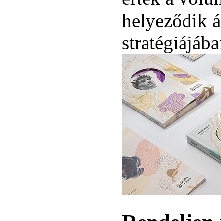
helyeződik á
stratégiájába