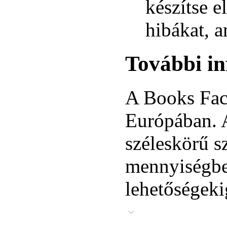
készítse e
hibákat, 
További in
A Books Fac
Európában. A
széleskörű s
mennyiségben
lehetőségeki