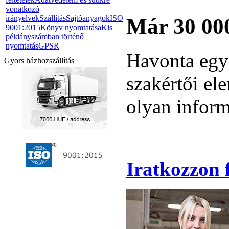
vonatkozó
irányelvek
Szállítás
Sajtóanyagok
ISO
Már 30 000
9001:2015
Könyv nyomtatása
Kis
példányszámban történő
nyomtatás
GPSR
Havonta egys
Gyors házhozszállítás
szakértői el
olyan inform
Iratkozzon f