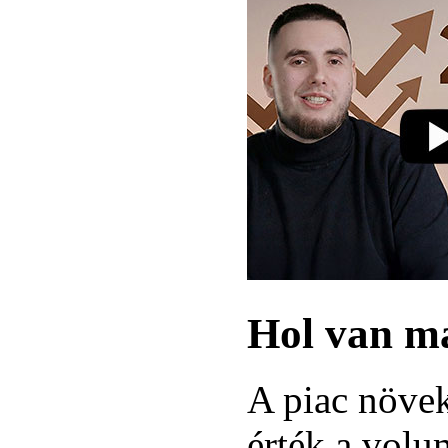
Hol van ma
A piac növek
érték a volu