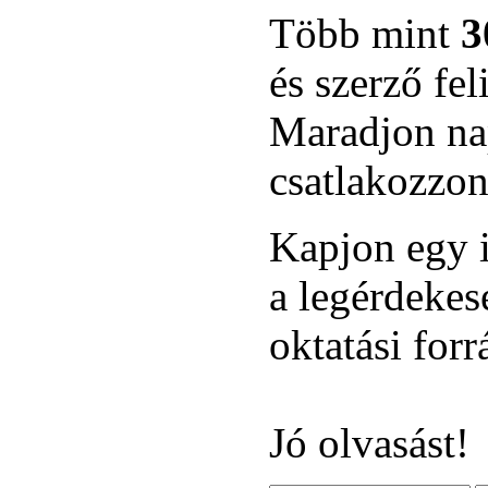
Több mint
3
és szerző fel
Maradjon nap
csatlakozzon
Kapjon egy i
a legérdekes
oktatási for
Jó olvasást!