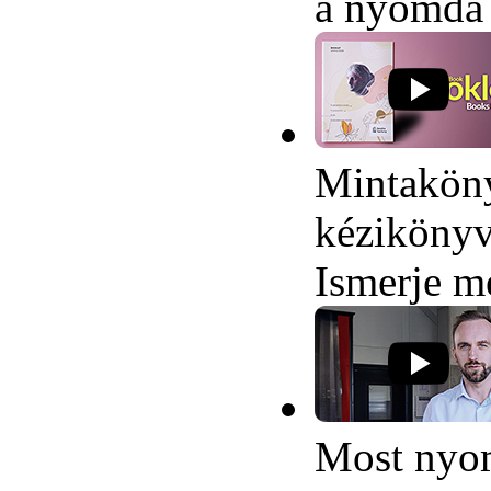
a nyomda 
Mintaköny
kézikönyv
Ismerje m
Most nyom