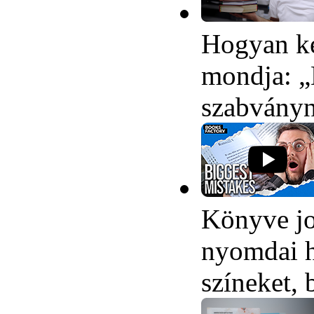
Hogyan ke
mondja: „N
szabvány
Könyve jo
nyomdai h
színeket, 