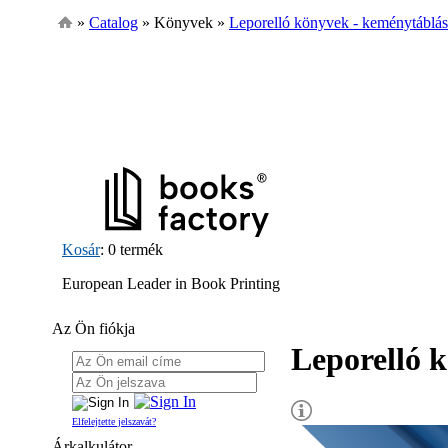
»
Catalog
» Könyvek »
Leporelló könyvek - keménytáblás
Kosár
: 0 termék
European Leader in Book Printing
Az Ön fiókja
Leporelló 
Elfelejtette jelszavát?
Árkalkulátor