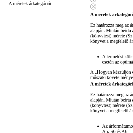
A méretek árkategóriái
A méretek árkategóri
Ez határozza meg az á
alapján. Miután beírta
(könyvtest) mérete (Sz
könyvet a megfelelő ár
A termelési kö
esetén az optimá
A „Hogyan készüljön el
műszaki követelménye
A méretek árkategóri
Ez határozza meg az á
alapján. Miután beírta
(könyvtest) mérete (Sz
könyvet a megfelelő ár
Az árformátumok
A5, S6 és A6.