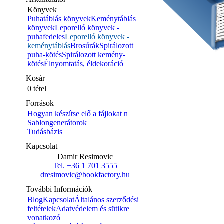
Könyvek
Puhatáblás könyvek
Keménytáblás
könyvek
Leporelló könyvek -
puhafedeles
Leporelló könyvek -
keménytáblás
Brosúrák
Spirálozott
puha-kötés
Spirálozott kemény-
kötés
Élnyomtatás, éldekoráció
Kosár
0 tétel
Források
Hogyan készítse elő a fájlokat n
Sablongenerátorok
Tudásbázis
Kapcsolat
Damir Resimovic
Tel. +36 1 701 3555
dresimovic@bookfactory.hu
További Információk
Blog
Kapcsolat
Általános szerződési
feltételek
Adatvédelem és sütikre
vonatkozó