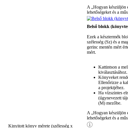
A „Hogyan készüljön e
lehetőségeket és a mű
Belső blokk (könyvte
Ezek a késztermék blo
szélesség (Sz) és a ma
gerinc mentén mért ér
mért.
Kattintson a me
kiválasztásához.
Könyveket rende
Ellenőrizze a k
a projektjéhez.
Ha vízszintes e
(úgynevezett táj
(M) mezőbe.
A „Hogyan készüljön e
lehetőségeket és a mű
Kinyitott könyv mérete (szélesség x