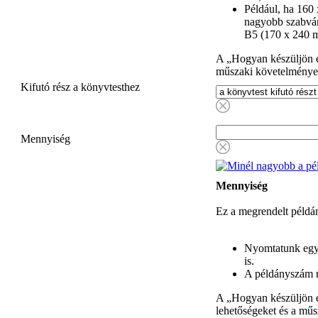
Például, ha 160
nagyobb szabván
B5 (170 x 240 
A „Hogyan készüljön el
műszaki követelménye
Kifutó rész a könyvtesthez
Mennyiség
Mennyiség
Ez a megrendelt példá
Nyomtatunk egy
is.
A példányszám n
A „Hogyan készüljön e
lehetőségeket és a mű