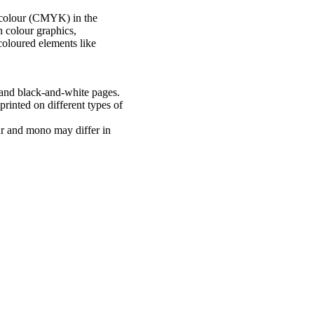
n colour (CMYK) in the
h colour graphics,
 coloured elements like
and black-and-white pages.
inted on different types of
ur and mono may differ in