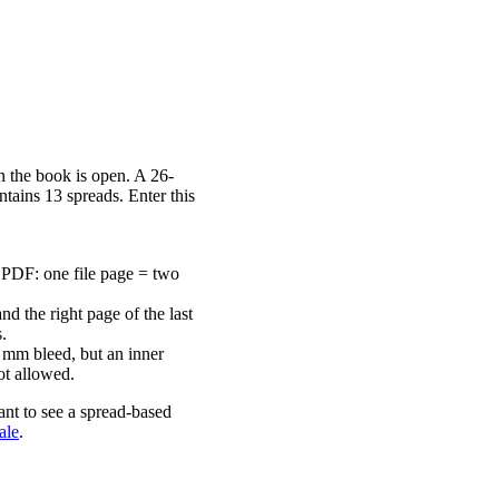
n the book is open. A 26-
tains 13 spreads. Enter this
 PDF: one file page = two
and the right page of the last
.
2 mm bleed, but an inner
ot allowed.
nt to see a spread-based
ale
.