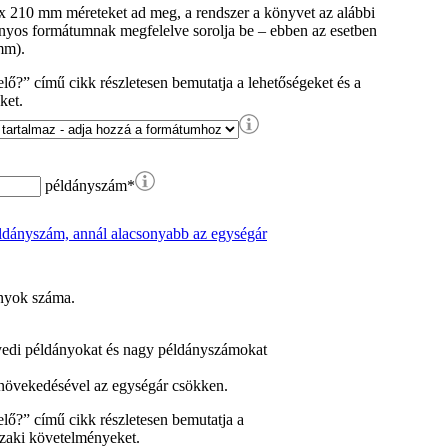
 x 210 mm méreteket ad meg, a rendszer a könyvet az alábbi
yos formátumnak megfelelve sorolja be – ebben az esetben
mm).
ő?” című cikk részletesen bemutatja a lehetőségeket és a
ket.
példányszám
*
nyok száma.
edi példányokat és nagy példányszámokat
övekedésével az egységár csökken.
lő?” című cikk részletesen bemutatja a
szaki követelményeket.