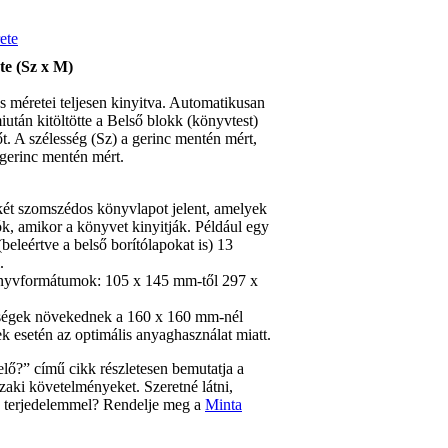
te (Sz x M)
 méretei teljesen kinyitva. Automatikusan
után kitöltötte a Belső blokk (könyvtest)
. A szélesség (Sz) a gerinc mentén mért,
gerinc mentén mért.
két szomszédos könyvlapot jelent, amelyek
ók, amikor a könyvet kinyitják. Például egy
beleértve a belső borítólapokat is) 13
.
önyvformátumok: 105 x 145 mm-től 297 x
tségek növekednek a 160 x 160 mm-nél
 esetén az optimális anyaghasználat miatt.
lő?” című cikk részletesen bemutatja a
zaki követelményeket. Szeretné látni,
 terjedelemmel? Rendelje meg a
Minta