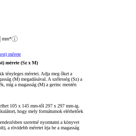
mm
*
st) mérete (Sz x M)
kk tényleges méretei. Adja meg őket a
gasság (M) megadásával. A szélesség (Sz) a
ték, míg a magasság (M) a gerinc mentén
lhet 105 x 145 mm-től 297 x 297 mm-ig.
alkulátort, hogy mely formátumok elérhetőek
lrendezésben szeretné nyomtatni a könyvet
olt), a rövidebb méretet írja be a magasság