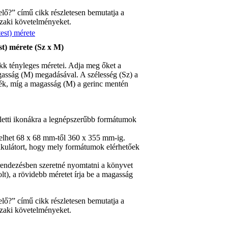
lő?” című cikk részletesen bemutatja a
szaki követelményeket.
st) mérete (Sz x M)
kk tényleges méretei. Adja meg őket a
gasság (M) megadásával. A szélesség (Sz) a
ték, míg a magasság (M) a gerinc mentén
lletti ikonákra a legnépszerűbb formátumok
lhet 68 x 68 mm-től 360 x 355 mm-ig.
alkulátort, hogy mely formátumok elérhetőek
lrendezésben szeretné nyomtatni a könyvet
olt), a rövidebb méretet írja be a magasság
lő?” című cikk részletesen bemutatja a
szaki követelményeket.