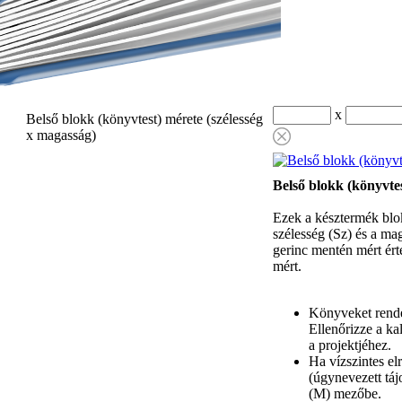
x
Belső blokk (könyvtest) mérete (szélesség
x magasság)
Belső blokk (könyvte
Ezek a késztermék blo
szélesség (Sz) és a ma
gerinc mentén mért ér
mért.
Könyveket rende
Ellenőrizze a k
a projektjéhez.
Ha vízszintes e
(úgynevezett táj
(M) mezőbe.