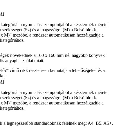
ái
rkategóriát a nyomtatás szempontjából a késztermék méretei
 a szélességet (Sz) és a magasságot (M) a Belső blokk
 x M)” mezőbe, a rendszer automatikusan hozzáigazítja a
kategóriához.
ltségek növekednek a 160 x 160 mm-nél nagyobb könyvek
lis anyaghasználat miatt.
ő?” című cikk részletesen bemutatja a lehetőségeket és a
ket.
ái
rkategóriát a nyomtatás szempontjából a késztermék méretei
 a szélességet (Sz) és a magasságot (M) a Belső blokk
 x M)” mezőbe, a rendszer automatikusan hozzáigazítja a
kategóriához.
 a legnépszerűbb standardoknak felelnek meg: A4, B5, A5+,