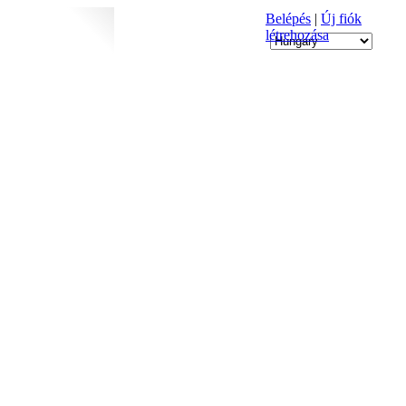
Belépés
|
Új fiók
létrehozása