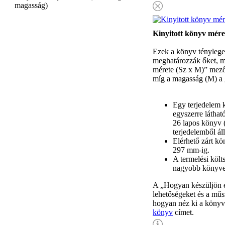
magasság)
Kinyitott könyv mére
Ezek a könyv tényleges
meghatározzák őket, mi
mérete (Sz x M)” mezőt
míg a magasság (M) a 
Egy terjedelem 
egyszerre láthat
26 lapos könyv (
terjedelemből áll
Elérhető zárt k
297 mm-ig.
A termelési köl
nagyobb könyvek
A „Hogyan készüljön e
lehetőségeket és a műs
hogyan néz ki a könyv
könyv
címet.