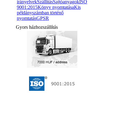
irányelvek
Szállítás
Sajtóanyagok
ISO
9001:2015
Könyv nyomtatása
Kis
példányszámban történő
nyomtatás
GPSR
Gyors házhozszállítás