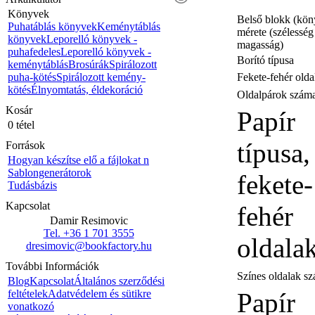
Könyvek
Belső blokk (kön
Puhatáblás könyvek
Keménytáblás
mérete (szélesség
könyvek
Leporelló könyvek -
magasság)
puhafedeles
Leporelló könyvek -
Borító típusa
keménytáblás
Brosúrák
Spirálozott
puha-kötés
Spirálozott kemény-
Fekete-fehér old
kötés
Élnyomtatás, éldekoráció
Oldalpárok szám
Kosár
Papír
0 tétel
típusa,
Források
Hogyan készítse elő a fájlokat n
Sablongenerátorok
fekete-
Tudásbázis
Kapcsolat
fehér
Damir Resimovic
Tel. +36 1 701 3555
oldala
dresimovic@bookfactory.hu
További Információk
Színes oldalak s
Blog
Kapcsolat
Általános szerződési
feltételek
Adatvédelem és sütikre
Papír
vonatkozó