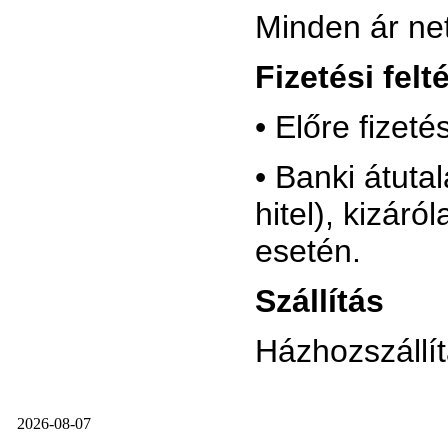
Minden ár nett
Fizetési felt
• Előre fizeté
• Banki átuta
hitel), kizá
esetén.
Szállítás
Házhozszállít
2026-08-07