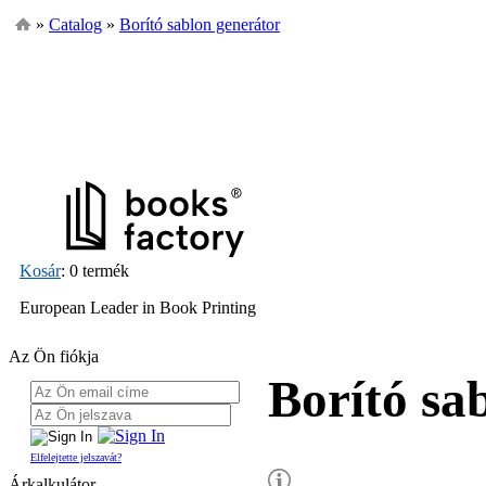
»
Catalog
»
Borító sablon generátor
Kosár
: 0 termék
European Leader in Book Printing
Az Ön fiókja
Borító sa
Elfelejtette jelszavát?
Árkalkulátor