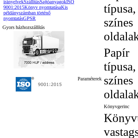
irányelvek
Szállítás
Sajtóanyagok
ISO
típusa,
9001:2015
Könyv nyomtatása
Kis
példányszámban történő
nyomtatás
GPSR
színes
Gyors házhozszállítás
oldala
Papír
típusa,
színes
Paraméterek
oldala
Könyvgerinc
Könyvt
vastag