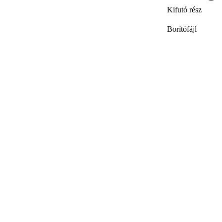
Kifutó rész
Borítófájl